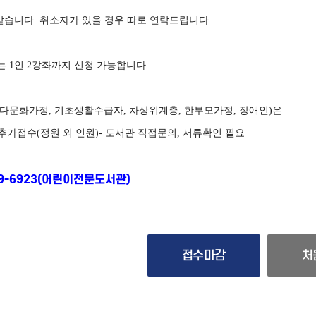
받습니다
.
취소자가 있을 경우 따로 연락드립니다
.
는
1
인
2
강좌까지 신청 가능합니다
.
다문화가정
,
기초생활수급자
,
차상위계층
,
한부모가정
,
장애인
)
은
추가접수
(
정원 외 인원
)-
도서관 직접문의
,
서류확인 필요
49-6923(어린이전문도서관)
접수마감
처