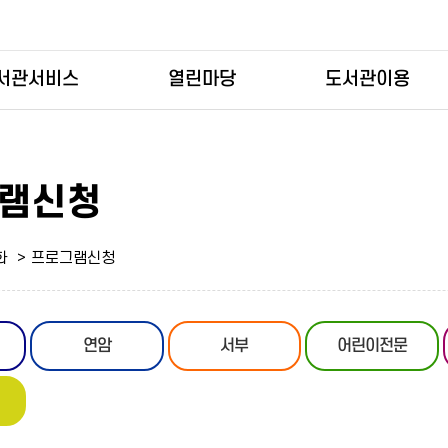
서관서비스
열린마당
도서관이용
램신청
화
프로그램신청
연암
서부
어린이전문