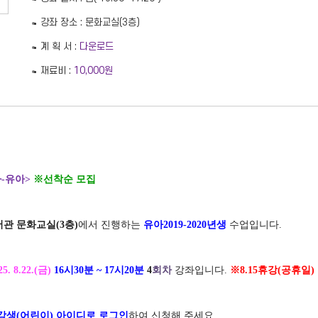
강좌 장소 : 문화교실(3층)
계 획 서 :
다운로드
재료비 :
10,000원
-유아
>
※선착순 모집
관 문화교실
(3층
)
에서 진행하는
유아2019-2020년생
수업입니다
.
 25. 8.22.(금
)
16시30분
~ 17
시2
0
분
4
회차
강좌입니다
.
※8.15휴강(공휴일)
강생
(
어린이
)
아이디로 로그인
하여 신청해 주세요
.