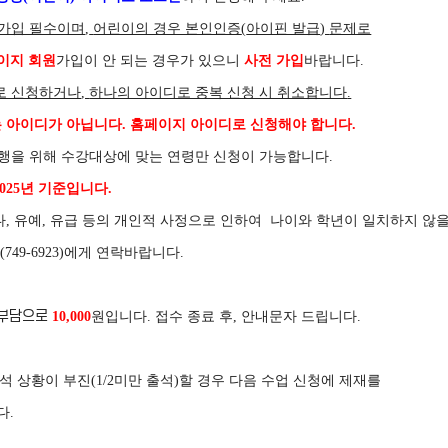
 가입 필수이며
,
어린이의 경우 본인인증
(
아이핀 발급
)
문제로
이지 회원
가입이 안 되는 경우가 있으니
사전 가입
바랍니다
.
로 신청하거나
,
하나의 아이디로 중복 신청 시 취소합니다
.
 아이디가 아닙니다
.
홈페이지 아이디로 신청해야 합니다
.
행을 위해 수강대상에 맞는 연령만 신청이 가능합니다
.
025
년 기준입니다
.
나
,
유예
,
유급 등의 개인적 사정으로 인하여
나이와 학년이 일치하지 않
자
(749-6923)
에게 연락바랍니다
.
 부담으로
10,000
원입니다.
접수 종료 후, 안내문자 드립니다.
석 상황이 부진
(1/2
미만 출석
)
할 경우 다음 수업 신청에 제재를
다
.