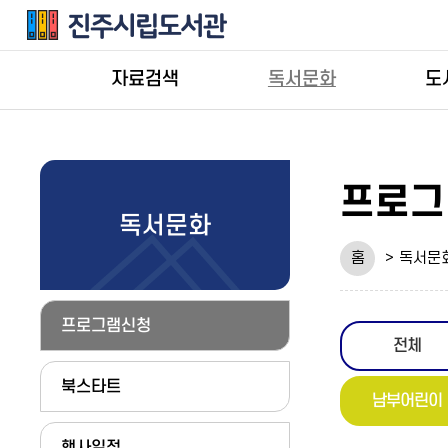
자료검색
독서문화
도
프로그
독서문화
홈
독서문
프로그램신청
전체
북스타트
남부어린이
행사일정