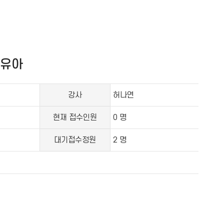
-유아
강사
허나연
현재 접수인원
0 명
대기접수정원
2 명