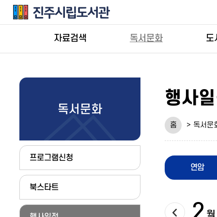
자료검색
독서문화
도
행사일
독서문화
홈
독서문
프로그램신청
연암
북스타트
2
다음달
월
행사일정