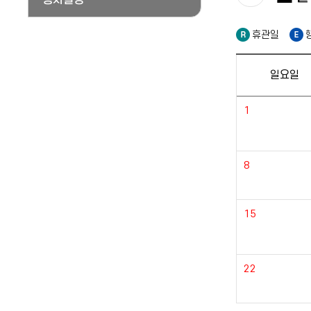
휴관일
일요일
1
8
15
22