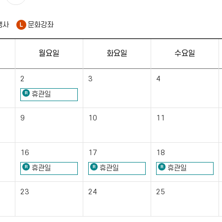
행사
문화강좌
월요일
화요일
수요일
2
3
4
휴관일
9
10
11
16
17
18
휴관일
휴관일
휴관일
23
24
25