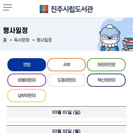
행사일정
홈
독서문화
행사일정
연암
서부
어린이전문
비봉어린이
도동어린이
혁신어린이
남부어린이
03월 01일 (
일
)
03월 02일 (
월
)