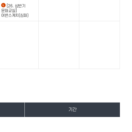
[26. 상반기
문화교실]
어반스케치(심화)
기간