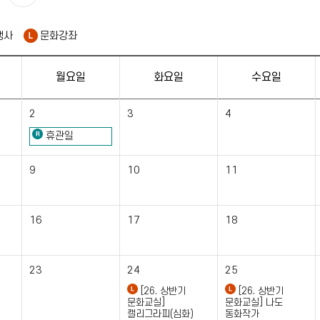
행사
문화강좌
월요일
화요일
수요일
2
3
4
휴관일
9
10
11
16
17
18
23
24
25
[26. 상반기
[26. 상반기
문화교실]
문화교실] 나도
캘리그라피(심화)
동화작가