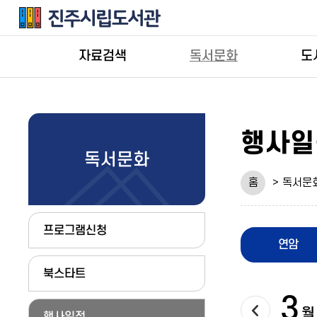
자료검색
독서문화
도
행사일
독서문화
홈
독서문
프로그램신청
연암
북스타트
3
다음달
월
행사일정