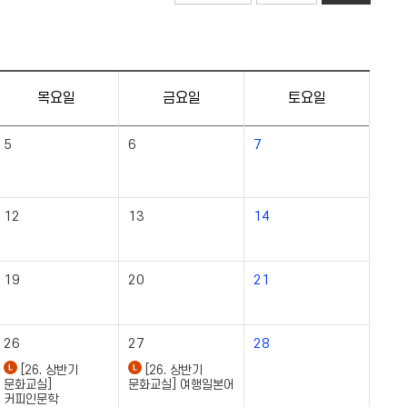
목요일
금요일
토요일
5
6
7
12
13
14
19
20
21
26
27
28
[26. 상반기
[26. 상반기
문화교실]
문화교실] 여행일본어
커피인문학