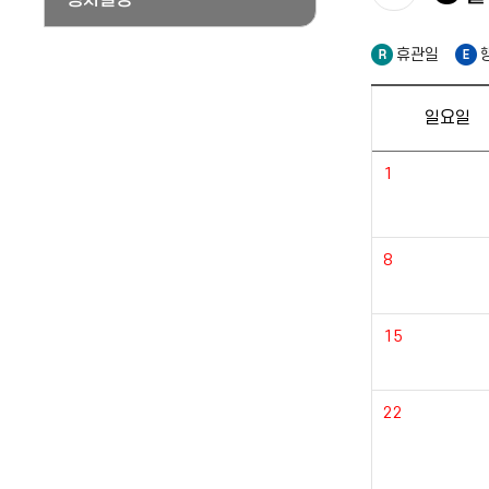
휴관일
일요일
1
8
15
22