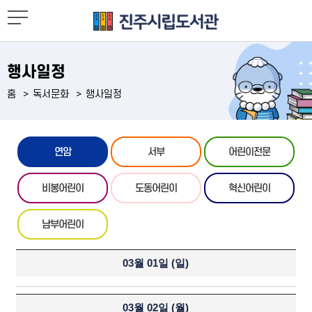
행사일정
홈
독서문화
행사일정
연암
서부
어린이전문
비봉어린이
도동어린이
혁신어린이
남부어린이
03월 01일 (
일
)
03월 02일 (
월
)