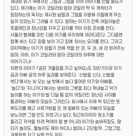
제대로 읽기 위해서는 그림과 그림을 이어 이야기를 만들 필요가
있다. 여기에는 아기 코알라와 엄마 코알라 딱 두 캐릭터가
등장하는데 독자는 제시된 낱말과 그림을 이용해 이들에게 무슨
일이 있었는지 그려볼 수 있다. 엄마는 아기가 잔뜩 어질러놓은
포클레인과 장난감을 치우고 감자를 깎아 아침 준비를 한다.
서둘러 빨래를 마친 다음 아기를 유치원에 데려다준다. 그다음엔
함께 버스 타고 장을 보러 가고 집에 와서는 요리를 한다. 그리고
마지막에는 아기가 잠들기 전에 책을 한 권, 두 권, 세 권 읽어주는
엄마. 아하, 아기 코알라와 엄마 코알라의 하루에 대한
이야기구나!
뒤편의 이야기 『곰은 겨울잠을 자고 싶어요』도 마찬가지로 아기
곰과 아빠 곰의 하루 일과를 보여준다. ‘신발을 신다, 신발을
벗다’에서는 비 오는 날 밖에서 놀다 들어온 아기와 아빠를,
‘놀다’와 ‘지나가다’에서는 냄비와 그릇을 죄다 꺼내놓고 악기
놀이를 하는 아기와 발 디딜 틈 없이 어질러진 장난감 사이를
통과하는 아빠의 모습이 그려진다. 회사에서 이제 막 퇴근한 듯
목도리를 매고 서류가방을 든 채 얼빠져 있는 아빠의 모습을
보노라면 그럴 만도 하겠구나 싶다. 퇴근하자마자 청소기를
돌리고 저녁을 차려 먹어야 할 뿐 아니라 아기와 숨바꼭질도, 말
타기 놀이도, 물놀이도 해야 하다니 얼마나 고단할까. 그럼그럼,
겨울잠을 자고 싶을 만도 하지.