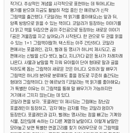
작가다. 추상적인 개념을 시각적으로 표현하는 데 뛰어나다는
평가를 받으며 지금도 활발히 작업 중인 안 에르보가 신작
그림책을 출간했다. 『코알라는 책 읽기를 좋아해요』는 앞과 뒤,
양쪽 방향으로 읽을 수 있는 책이다. 코알라가 등장하는 이야기를
다 읽고 책을 뒤집으면 곰이 주인공으로 등장하는 새로운 이야기
『곰은 겨울잠을 자고 싶어요』가 시작된다. 한 권으로 두 권을 읽을
수 있는 1+1 그림책이랄까. 텍스트는 아주 간단하다. 코알라
편에서는 포클레인, 감자, 빨래 등 명사가 하나씩 제시되고, 곰
편에서는 신발을 신다·벗다, 놀다, 지나가다 같은 동사가 차례차례
나온다. 사물과 낱말을 짝 지워 유아들이 단어 형태로 말과 글을
익히도록 돕는 그림책이 새로운 것은 아니다. 오히려 말 배우기
그림책은 하나의 분야로 분류해도 좋을 정도로 꾸준히 출간되는
형태의 그림책이다. 안 에르보의 『코알라는 책 읽기를 좋아해요』
가 특별한 이유는 이 그림책을 통해 말 배우기가 가능하지만
거기에서 그치지 않는다는 데 있다.
코알라 편을 보자. ‘포클레인’이 제시되는 그림에는 장난감
포클레인이 등장하고, ‘감자’에는 감자를 깎는 코알라 엄마가
등장한다. 포클레인과 감자, 빨래는 명사라는 점을 빼고는 기계와
식물, 집안일에 속하는 다 다른 계열의 낱말이다. 이렇게 낱말만
모아놓고 보면 특별한 연결고리를 찾기 어려우므로 이 그림책을