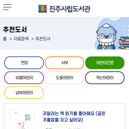
추천도서
홈
자료검색
추천도서
연암
서부
어린이전문
비봉어린이
도동어린이
혁신어린이
남부어린이
코알라는 책 읽기를 좋아해요 (곰은
겨울잠을 자고 싶어요)