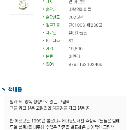
저자
안 에르보
:
출판사
:
바람의아이들
출판년도
:
2025년
청구기호
:
유아 863-에238코
자료실
:
유아자료실
페이지수
:
62
가격
:
19,800
분류
:
어린이
ISBN
:
9791162102466
책내용
앞과 뒤, 양쪽 방향으로 읽는 그림책
책을 읽고 싶은 코알라와 겨울잠을 자고 싶은 곰
안 에르보는 1999년 볼로냐국제아동도서전 수상작 『달님은 밤에
무얼 할까』를 비롯해 수많은 작품을 발표해온 세계적인 그림책