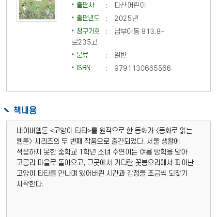
출판사
:
다산어린이
출판년도
:
2025년
청구기호
:
남부아동 813.8-
로235고
분류
:
일반
ISBN
:
9791130665566
책내용
네이버웹툰 <고양이 타타>를 원작으로 한 동화가 〈동화로 읽는
웹툰〉 시리즈의 두 번째 작품으로 출간되었다. 서울 생활에
적응하지 못한 중학교 1학년 소녀 수연이는 여름 방학을 맞아
고롱리 마을로 돌아오고, 그곳에서 커다란 꽃봉오리에서 피어난
고양이 타타를 만나며 잃어버린 시간과 감정을 조금씩 되찾기
시작한다.